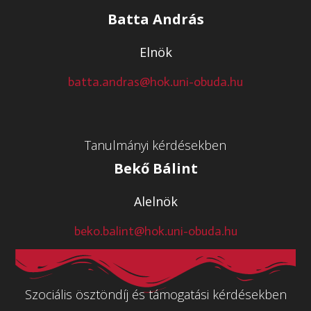
Batta András
Elnök
batta.andras@hok.uni-obuda.hu
Tanulmányi kérdésekben
Bekő Bálint
Alelnök
beko.balint@hok.uni-obuda.hu
Szociális ösztöndíj és támogatási kérdésekben