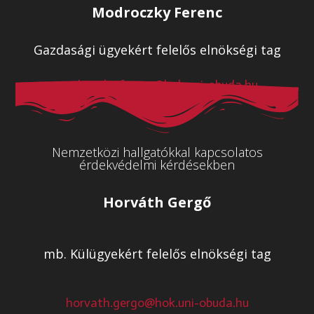
Modroczky Ferenc
Gazdasági ügyekért felelős elnökségi tag
modroczky.ferenc@hok.uni-obuda.hu
Nemzetközi hallgatókkal kapcsolatos
érdekvédelmi kérdésekben
Horváth Gergő
mb. Külügyekért felelős elnökségi tag
horvath.gergo@hok.uni-obuda.hu