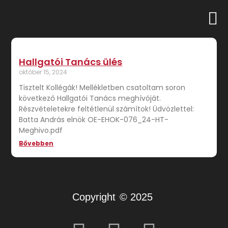
Hallgatói Tanács ülés
október 15, 2024
Tisztelt Kollégák! Mellékletben csatoltam soron
következő Hallgatói Tanács meghívóját.
Részvételetekre feltétlenül számítok! Üdvözlettel:
Batta András elnök OE-EHOK-076_24-HT-
Meghivo.pdf
Bővebben
Copyright
© 2025