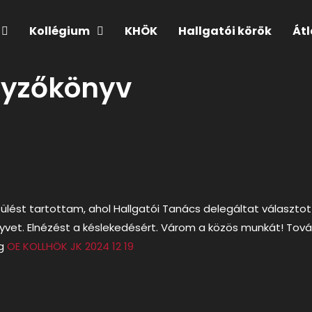
Kollégium
KHÖK
Hallgatói körök
Át
egyzőkönyv
i ülést tartottam, ahol Hallgatói Tanács delegáltat választ
yvet. Elnézést a késlekedésért. Várom a közös munkát! Tová
ag
OE KOLLHÖK JK 2024 12 19