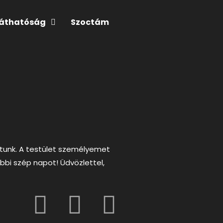
láthatóság
Szoctám
ottunk. A testület személyemet
bbi szép napot! Üdvözlettel,