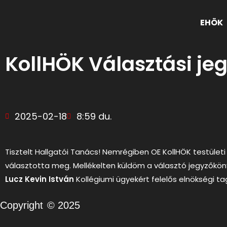
EHÖK
KollHÖK Választási j
2025-02-18
8:59 du.
Tisztelt Hallgatói Tanács! Nemrégiben OE KollHÖK testület
választotta meg. Mellékelten küldöm a választó jegyzőkön
Lucz Kevin István
Kollégiumi ügyekért felelős elnökségi t
Copyright
© 2025